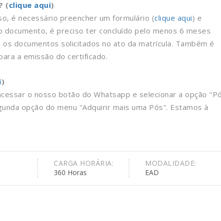
? (
clique aqui
)
rso, é necessário preencher um formulário (
clique aqui
) e
r o documento, é preciso ter concluído pelo menos 6 meses
s os documentos solicitados no ato da matrícula. Também é
ara a emissão do certificado.
i
)
 acessar o nosso botão do Whatsapp e selecionar a opção "P
gunda opção do menu "Adquirir mais uma Pós". Estamos à
CARGA HORÁRIA:
MODALIDADE:
360 Horas
EAD